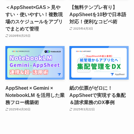
＜AppSheet×GAS＞見や
【無料テンプレ有り】
すい・使いやすい！複数現
AppSheetを10秒で日本語
場のスケジュールをアプリ
対応！便利なコピペ術
でまとめて管理
2025年4月3日
2026年6月25日
AppSheet × Gemini ×
紙の伝票がゼロに！
NotebookLM を活用した業
AppSheetで実現する集配
務フロー構築術
＆請求業務のDX事例
2025年4月30日
2025年3月22日