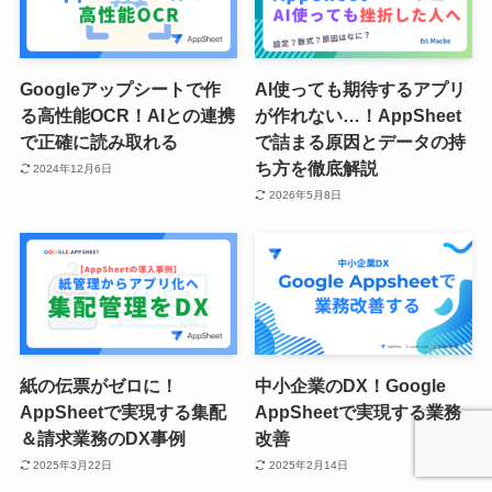
Googleアップシートで作
AI使っても期待するアプリ
る高性能OCR！AIとの連携
が作れない…！AppSheet
で正確に読み取れる
で詰まる原因とデータの持
ち方を徹底解説
2024年12月6日
2026年5月8日
紙の伝票がゼロに！
中小企業のDX！Google
AppSheetで実現する集配
AppSheetで実現する業務
＆請求業務のDX事例
改善
2025年3月22日
2025年2月14日